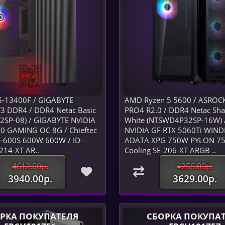
 i5-13400F / GIGABYTE
AMD Ryzen 5 5600 / ASROC
3 DDR4 / DDR4 Netac Basic
PRO4 R2.0 / DDR4 Netac Sha
SP-08) / GIGABYTE NVIDIA
White (NTSWD4P32SP-16W) 
0 GAMING OC 8G / Chieftec
NVIDIA GF RTX 5060Ti WIND
-600S 600W 600W / ID-
ADATA XPG 750W PYLON 750
214-XT AR..
Cooling SE-206-XT ARGB ..
4612.00р.
4256.00р.
3940.00р.
3629.00р.
РКА ПОКУПАТЕЛЯ
СБОРКА ПОКУПА