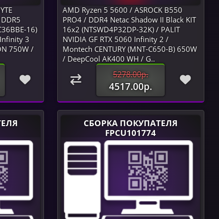
BYTE
AMD Ryzen 5 5600 / ASROCK B550
/ DDR5
PRO4 / DDR4 Netac Shadow II Black KIT
C36BBE-16)
16x2 (NTSWD4P32DP-32K) / PALIT
nfinity 3
NVIDIA GF RTX 5060 Infinity 2 /
ON 750W /
Montech CENTURY (MNT-C650-B) 650W
/ DeepСool AK400 WH / G..
5278.00р.
4517.00р.
ТЕЛЯ
СБОРКА ПОКУПАТЕЛЯ
FPCU101774