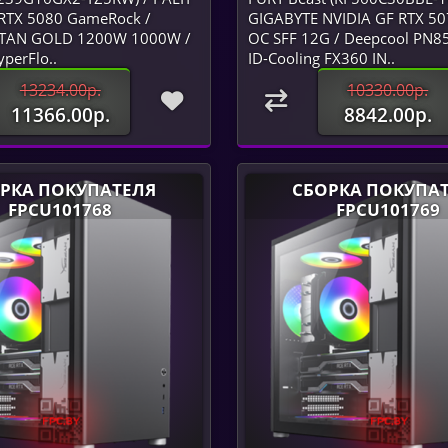
RTX 5080 GameRock /
GIGABYTE NVIDIA GF RTX 5
ITAN GOLD 1200W 1000W /
OC SFF 12G / Deepcool PN8
perFlo..
ID-Cooling FX360 IN..
13234.00р.
10330.00р.
11366.00р.
8842.00р.
РКА ПОКУПАТЕЛЯ
СБОРКА ПОКУПА
FPCU101768
FPCU101769