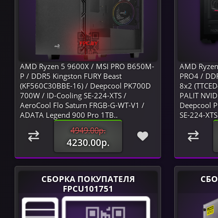
AMD Ryzen 5 9600X / MSI PRO B650M-
AMD Ryzen
P / DDR5 Kingston FURY Beast
PRO4 / DDR
(KF560C30BBE-16) / Deepcool PK700D
8x2 (TTCE
700W / ID-Cooling SE-224-XTS /
PALIT NVID
AeroCool Flo Saturn FRGB-G-WT-V1 /
Deepcool P
ADATA Legend 900 Pro 1TB..
SE-224-XTS
4949.00р.
4230.00р.
СБОРКА ПОКУПАТЕЛЯ
СБО
FPCU101751