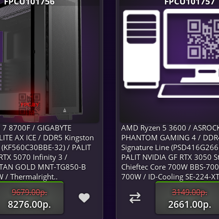
FPCU101756
FPCU101757
 7 8700F / GIGABYTE
AMD Ryzen 5 3600 / ASROC
ITE AX ICE / DDR5 Kingston
PHANTOM GAMING 4 / DDR4 
 (KF560C30BBE-32) / PALIT
Signature Line (PSD416G266
TX 5070 Infinity 3 /
PALIT NVIDIA GF RTX 3050 S
ITAN GOLD MNT-TG850-B
Chieftec Core 700W BBS-70
/ Thermalright..
700W / ID-Cooling SE-224-XT
9679.00р.
3149.00р.
8276.00р.
2661.00р.