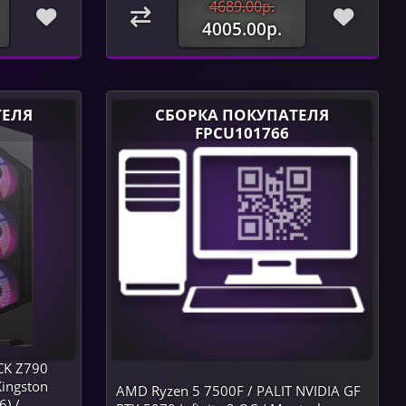
4689.00р.
4005.00р.
ТЕЛЯ
СБОРКА ПОКУПАТЕЛЯ
FPCU101766
OCK Z790
ingston
AMD Ryzen 5 7500F / PALIT NVIDIA GF
) /