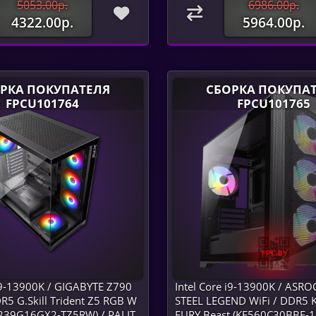
5053.00р.
6986.00р.
4322.00р.
5964.00р.
РКА ПОКУПАТЕЛЯ
СБОРКА ПОКУПА
FPCU101764
FPCU101765
 i9-13900K / GIGABYTE Z790
Intel Core i9-13900K / ASR
R5 G.Skill Trident Z5 RGB W
STEEL LEGEND WiFi / DDR5 K
3239G16GX2-TZ5RW) / PALIT
FURY Beast (KF560C30BBE-16