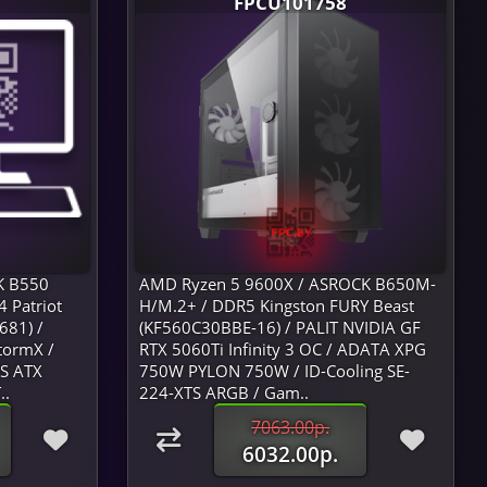
FPCU101758
K B550
AMD Ryzen 5 9600X / ASROCK B650M-
Patriot
H/M.2+ / DDR5 Kingston FURY Beast
681) /
(KF560C30BBE-16) / PALIT NVIDIA GF
tormX /
RTX 5060Ti Infinity 3 OC / ADATA XPG
0S ATX
750W PYLON 750W / ID-Cooling SE-
..
224-XTS ARGB / Gam..
7063.00р.
6032.00р.