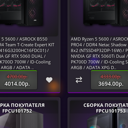
 5 5600 / ASROCK B550
AMD Ryzen 5 5600 / ASROC
4 Team T-Create Expert KIT
PRO4 / DDR4 Netac Shadow S
D416G3200HC16FDC01) /
8x2 (NTSSD4P32DP-16W) / P
IA GF RTX 5060 DUAL /
NVIDIA GF RTX 5060Ti Dual 
K700D 700W / ID-Cooling
PK700D 700W / ID-Cooling S
 ARGB / ADATA ..
ARGB / ADATA XPG D..
4700.00р.
4333.00р.
4014.00р.
3694.00р.
РКА ПОКУПАТЕЛЯ
СБОРКА ПОКУПА
FPCU101752
FPCU101753