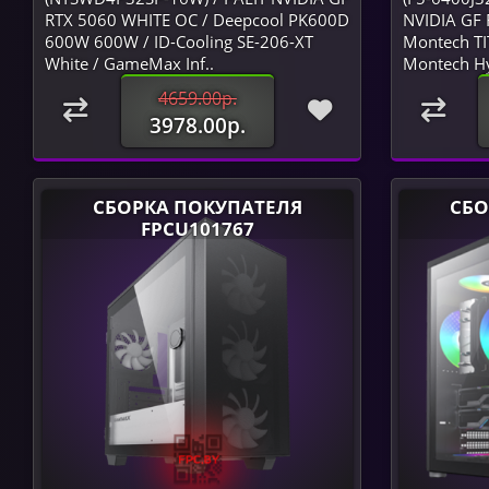
RTX 5060 WHITE OC / Deepcool PK600D
NVIDIA GF 
600W 600W / ID-Cooling SE-206-XT
Montech T
White / GameMax Inf..
Montech Hy
4659.00р.
3978.00р.
СБОРКА ПОКУПАТЕЛЯ
СБО
FPCU101767