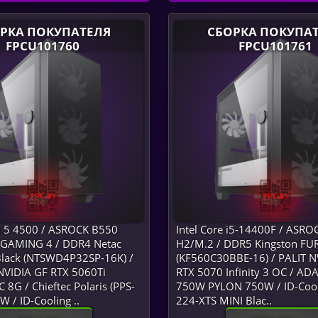
РКА ПОКУПАТЕЛЯ
СБОРКА ПОКУПА
FPCU101760
FPCU101761
 5 4500 / ASROCK B550
Intel Core i5-14400F / ASR
AMING 4 / DDR4 Netac
H2/M.2 / DDR5 Kingston FUR
Black (NTSWD4P32SP-16K) /
(KF560C30BBE-16) / PALIT N
VIDIA GF RTX 5060Ti
RTX 5070 Infinity 3 OC / A
8G / Chieftec Polaris (PPS-
750W PYLON 750W / ID-Cool
 / ID-Cooling ..
224-XTS MINI Blac..