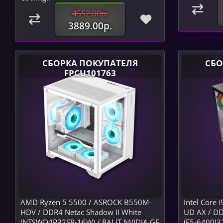
4552.00р.
3889.00р.
СБОРКА ПОКУПАТЕЛЯ
СБО
FPCU101763
AMD Ryzen 5 5500 / ASROCK B550M-
Intel Core
HDV / DDR4 Netac Shadow II White
UD AX / DD
(NTSWD4P32SP-16W) / PALIT NVIDIA GF
(F5-6400J