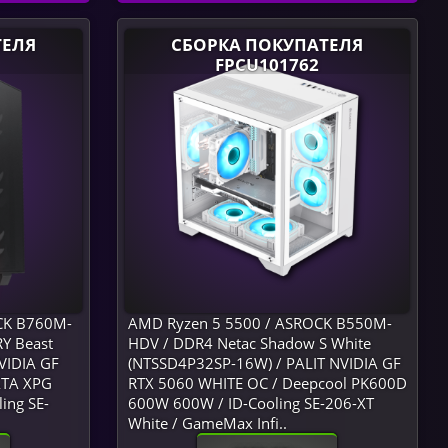
ТЕЛЯ
СБОРКА ПОКУПАТЕЛЯ
FPCU101762
OCK B760M-
AMD Ryzen 5 5500 / ASROCK B550M-
Y Beast
HDV / DDR4 Netac Shadow S White
VIDIA GF
(NTSSD4P32SP-16W) / PALIT NVIDIA GF
DATA XPG
RTX 5060 WHITE OC / Deepcool PK600D
ing SE-
600W 600W / ID-Cooling SE-206-XT
White / GameMax Infi..