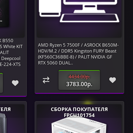
K B550
AMD Ryzen 5 7500F / ASROCK B650M-
 White KIT
HDV/M.2 / DDR5 Kingston FURY Beast
ALIT
(KF560C36BBE-8) / PALIT NVIDIA GF
/ Deepcool
RTX 5060 DUAL..
E-224-XTS
4434.00р.
3783.00р.
ТЕЛЯ
СБОРКА ПОКУПАТЕЛЯ
FPCU101754