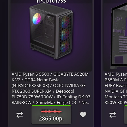
FPCU101755
AMD Ryzen 5 5500 / GIGABYTE A520M
AMD Ryzen
K V2 / DDR4 Netac Basic
B650M A EL
(NTBSD4P32SP-08) / OCPC NVIDIA GF
FURY Beast
RTX 2060 SUPER XM / Deepcool
NVIDIA GF R
PL750D 750W 700W / ID-Cooling DK-03
Montech T
RAINBOW / GameMax Forge COC / Ne..
850W 800W 
3386.00р.
2865.00р.