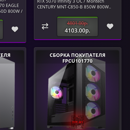
RTX 5070 Infinity 3 OC / Montech
070 EAGLE
CENTURY MNT-C850-B 850W 800W..
50D 800W /
4801.00р.
4103.00р.
ТЕЛЯ
СБОРКА ПОКУПАТЕЛЯ
FPCU101770