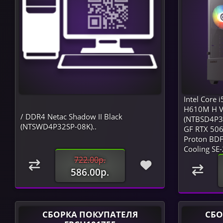
Intel Core
H610M H V
/ DDR4 Netac Shadow II Black
(NTBSD4P32
(NTSWD4P32SP-08K)..
GF RTX 506
Proton BDF
Cooling SE-
722.00р.
586.00р.
СБОРКА ПОКУПАТЕЛЯ
СБО