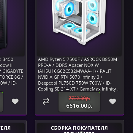
K B450
AMD Ryzen 5 7500F / ASROCK B850M
dow II
PRO-A / DDR5 Apacer NOX W
/ GIGABYTE
(AH5U16G62C532MWAA-1) / PALIT
FORCE 8G /
NVIDIA GF RTX 5070 Infinity 3 /
W / ID-
Deepcool PL750D 750W 700W / ID-
Cooling SE-214-XT / GameMax Infinity ..
7732.00р.
6616.00р.
ТЕЛЯ
СБОРКА ПОКУПАТЕЛЯ