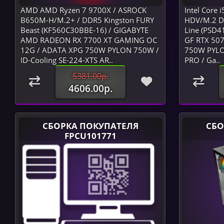
AMD AMD Ryzen 7 9700X / ASROCK
Intel Core
B650M-H/M.2+ / DDR5 Kingston FURY
HDV/M.2 D4
Beast (KF560C30BBE-16) / GIGABYTE
Line (PSD4
AMD RADEON RX 7700 XT GAMING OC
GF RTX 507
12G / ADATA XPG 750W PYLON 750W /
750W PYLO
ID-Cooling SE-224-XTS AR..
PRO / Ga..
5381.00р.
4606.00р.
СБОРКА ПОКУПАТЕЛЯ
СБО
FPCU101771