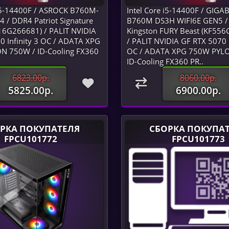
 i5-14400F / ASROCK B760M-
Intel Core i5-14400F / GIGA
 / DDR4 Patriot Signature
B760M DS3H WIFI6E GEN5 
16G266681) / PALIT NVIDIA
Kingston FURY Beast (KF556
0 Infinity 3 OC / ADATA XPG
/ PALIT NVIDIA GF RTX 5070 I
N 750W / ID-Cooling FX360
OC / ADATA XPG 750W PYL
ID-Cooling FX360 PR..
6823.00р.
8060.00р.
5825.00р.
6900.00р.
РКА ПОКУПАТЕЛЯ
СБОРКА ПОКУПА
FPCU101772
FPCU101773