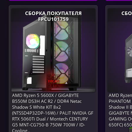
СБОРКА ПОКУПАТЕЛЯ
СБО
FPCU101759
AMD Ryzen 5 5600X / GIGABYTE
AMD Ryzen
B550M DS3H AC R2 / DDR4 Netac
PHANTOM G
Shadow S White KIT 8x2
Shadow II 
(NTSSD4P32DP-16W) / PALIT NVIDIA GF
GIGABYTE N
RTX 5060Ti Dual / Montech CENTURY
GAMING OC 
G5 MNT-CG750-B 750W 700W / ID-
650FC) 650W
Cooling..