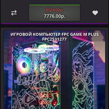
8924.00р.
7776.00р.
ИГРОВОЙ КОМПЬЮТЕР FPC GAME M PLUS
FPC2531277