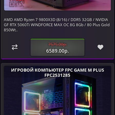
AMD AMD Ryzen 7 9800X3D (8/16) / DDR5 32GB / NVIDIA
GF RTX 5060Ti WINDFORCE MAX OC 8G 8Gb / 80 Plus Gold
850Wt..
7575.00р.
6589.00р.
ИГРОВОЙ КОМПЬЮТЕР FPC GAME M PLUS
FPC2531285