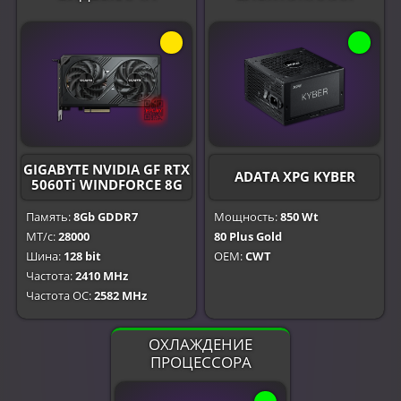
GIGABYTE NVIDIA GF RTX
ADATA XPG KYBER
5060Ti WINDFORCE 8G
Память:
8Gb GDDR7
Мощность:
850 Wt
МТ/с:
28000
80 Plus Gold
Шина:
128 bit
OEM:
CWT
Частота:
2410 MHz
Частота OC:
2582 MHz
ОХЛАЖДЕНИЕ
ПРОЦЕССОРА