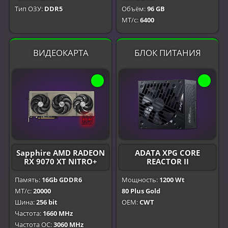
Тип ОЗУ:
DDR5
Объём:
96 GB
МТ/с:
6400
ВИДЕОКАРТА
БЛОК ПИТАНИЯ
Sapphire AMD RADEON
ADATA XPG CORE
RX 9070 XT NITRO+
REACTOR II
Память:
16Gb GDDR6
Мощность:
1200 Wt
МТ/с:
20000
80 Plus Gold
Шина:
256 bit
OEM:
CWT
Частота:
1660 MHz
Частота OC:
3060 MHz