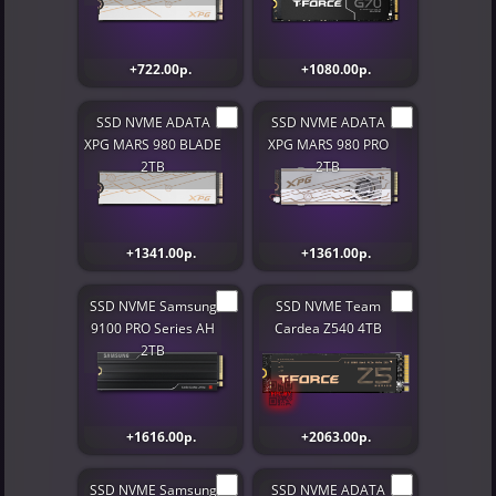
+722.00р.
+1080.00р.
SSD NVME ADATA
SSD NVME ADATA
XPG MARS 980 BLADE
XPG MARS 980 PRO
2TB
2TB
+1341.00р.
+1361.00р.
SSD NVME Samsung
SSD NVME Team
9100 PRO Series AH
Cardea Z540 4TB
2TB
+1616.00р.
+2063.00р.
SSD NVME Samsung
SSD NVME ADATA