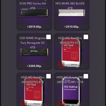
9100 PRO Series AH
XPG MARS 980 BLADE
4TB
4TB
+2819.00р.
+2510.00р.
SSD NVME Kingston
HDD WD Red Plus
Fury Renegade G5
WD60EFPX 6TB
4TB
+3369.00р.
+1203.00р.
HDD WD Red Plus
HDD WD Purple PRO
(WD80EFPX) 8TB
(WD141PURP) 14TB
+1306.00р.
+1740.00р.