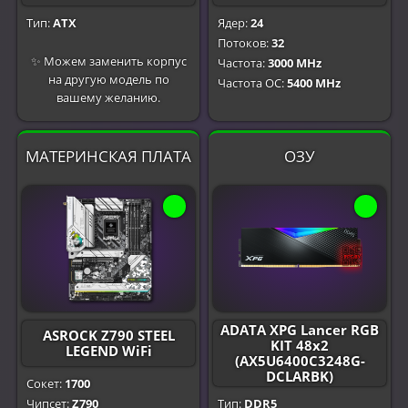
Тип:
ATX
Ядер:
24
Потоков:
32
✨ Можем заменить корпус
Частота:
3000 MHz
на другую модель по
Частота OC:
5400 MHz
вашему желанию.
МАТЕРИНСКАЯ ПЛАТА
ОЗУ
ADATA XPG Lancer RGB
ASROCK Z790 STEEL
KIT 48x2
LEGEND WiFi
(AX5U6400C3248G-
DCLARBK)
Сокет:
1700
Чипсет:
Z790
Тип:
DDR5