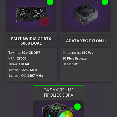
PALIT NVIDIA GF RTX
ADATA XPG PYLON II
5060 DUAL
Память:
8Gb GDDR7
Мощность:
650 Wt
МТ/с:
28000
80 Plus Bronze
Шина:
128 bit
OEM:
CWT
Частота:
2280 MHz
Частота OC:
2497 MHz
ОХЛАЖДЕНИЕ
ПРОЦЕССОРА