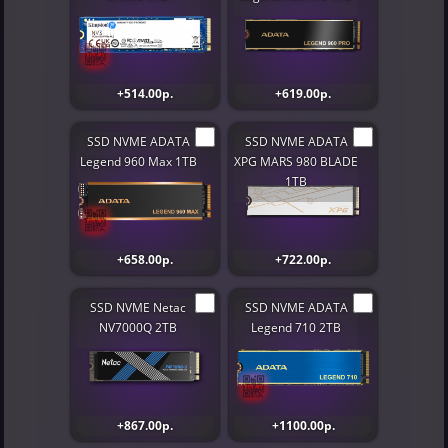
+514.00р.
+619.00р.
SSD NVME ADATA
SSD NVME ADATA
Legend 960 Max 1TB
XPG MARS 980 BLADE
1TB
+658.00р.
+722.00р.
SSD NVME Netac
SSD NVME ADATA
NV7000Q 2TB
Legend 710 2TB
+867.00р.
+1100.00р.