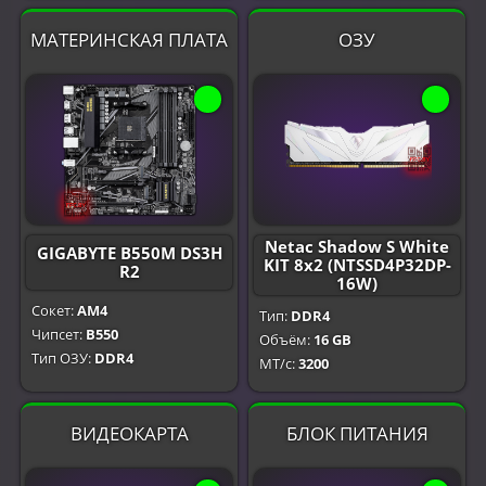
МАТЕРИНСКАЯ ПЛАТА
ОЗУ
Netac Shadow S White
GIGABYTE B550M DS3H
KIT 8x2 (NTSSD4P32DP-
R2
16W)
Сокет:
AM4
Тип:
DDR4
Чипсет:
B550
Объём:
16 GB
Тип ОЗУ:
DDR4
МТ/с:
3200
ВИДЕОКАРТА
БЛОК ПИТАНИЯ