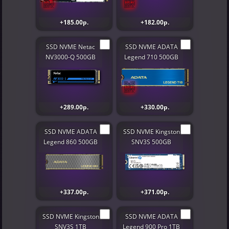
+185.00р.
+182.00р.
SSD NVME Netac
SSD NVME ADATA
NV3000-Q 500GB
Legend 710 500GB
+289.00р.
+330.00р.
SSD NVME ADATA
SSD NVME Kingston
Legend 860 500GB
SNV3S 500GB
+337.00р.
+371.00р.
SSD NVME Kingston
SSD NVME ADATA
SNV3S 1TB
Legend 900 Pro 1TB