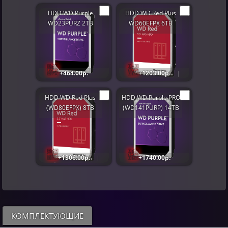
HDD WD Purple
HDD WD Red Plus
WD23PURZ 2TB
WD60EFPX 6TB
+464.00р.
+1203.00р.
HDD WD Red Plus
HDD WD Purple PRO
(WD80EFPX) 8TB
(WD141PURP) 14TB
+1306.00р.
+1740.00р.
КОМПЛЕКТУЮЩИЕ