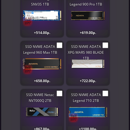
SNV3S 1TB
Legend 900 Pro 1TB
+514.00р.
+619.00р.
SSD NVME ADATA
SSD NVME ADATA
Legend 960 Max 1TB
XPG MARS 980 BLADE
1TB
+658.00р.
+722.00р.
SSD NVME Netac
SSD NVME ADATA
NV7000Q 2TB
Legend 710 2TB
+867.00р.
+1100.00р.