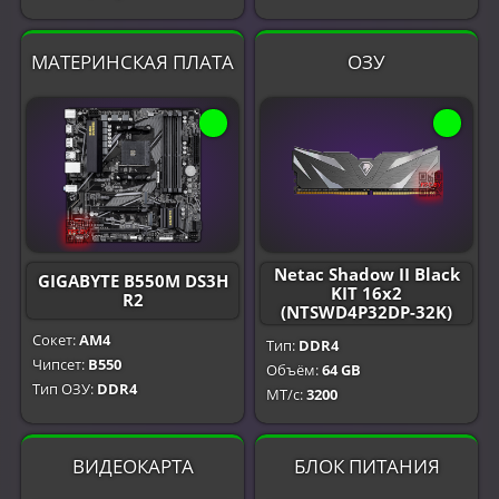
МАТЕРИНСКАЯ ПЛАТА
ОЗУ
Netac Shadow II Black
GIGABYTE B550M DS3H
KIT 16x2
R2
(NTSWD4P32DP-32K)
Сокет:
AM4
Тип:
DDR4
Чипсет:
B550
Объём:
64 GB
Тип ОЗУ:
DDR4
МТ/с:
3200
ВИДЕОКАРТА
БЛОК ПИТАНИЯ