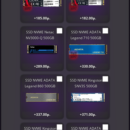
+185.00р.
+182.00р.
SSD NVME Netac
SSD NVME ADATA
NV3000-Q 500GB
Legend 710 500GB
+289.00р.
+330.00р.
SSD NVME ADATA
SSD NVME Kingston
Legend 860 500GB
SNV3S 500GB
+337.00р.
+371.00р.
SSD NVME Kingston
SSD NVME ADATA