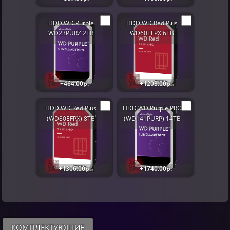
HDD WD Purple
HDD WD Red Plus
WD23PURZ 2TB
WD60EFPX 6TB
+464.00р.
+1203.00р.
HDD WD Red Plus
HDD WD Purple PRO
(WD80EFPX) 8TB
(WD141PURP) 14TB
+1306.00р.
+1740.00р.
КОМПЛЕКТУЮЩИЕ