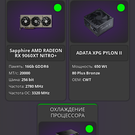
Sapphire AMD RADEON
ADATA XPG PYLON II
RX 9060XT NITRO+
Память:
16Gb GDDR6
Мощность:
650 Wt
МТ/с:
20000
80 Plus Bronze
Шина:
256 bit
OEM:
CWT
Частота:
2780 MHz
Частота OC:
3320 MHz
ОХЛАЖДЕНИЕ
ПРОЦЕССОРА