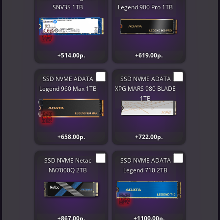
SNV3S 1TB
Legend 900 Pro 1TB
+514.00р.
+619.00р.
SSD NVME ADATA
SSD NVME ADATA
Legend 960 Max 1TB
XPG MARS 980 BLADE
1TB
+658.00р.
+722.00р.
SSD NVME Netac
SSD NVME ADATA
NV7000Q 2TB
Legend 710 2TB
+867.00р.
+1100.00р.