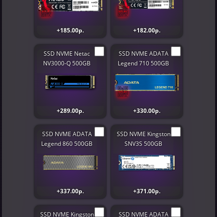
+185.00р.
+182.00р.
SSD NVME Netac
SSD NVME ADATA
NV3000-Q 500GB
Legend 710 500GB
+289.00р.
+330.00р.
SSD NVME ADATA
SSD NVME Kingston
Legend 860 500GB
SNV3S 500GB
+337.00р.
+371.00р.
SSD NVME Kingston
SSD NVME ADATA