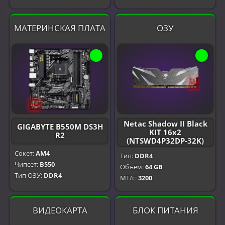
МАТЕРИНСКАЯ ПЛАТА
ОЗУ
Netac Shadow II Black
GIGABYTE B550M DS3H
KIT 16x2
R2
(NTSWD4P32DP-32K)
Сокет:
AM4
Тип:
DDR4
Чипсет:
B550
Объём:
64 GB
Тип ОЗУ:
DDR4
МТ/с:
3200
ВИДЕОКАРТА
БЛОК ПИТАНИЯ