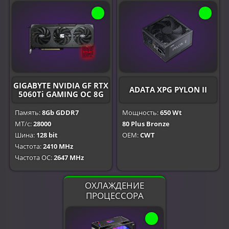
GIGABYTE NVIDIA GF RTX
ADATA XPG PYLON II
5060Ti GAMING OC 8G
Память:
8Gb GDDR7
Мощность:
650 Wt
МТ/с:
28000
80 Plus Bronze
Шина:
128 bit
OEM:
CWT
Частота:
2410 MHz
Частота OC:
2647 MHz
ОХЛАЖДЕНИЕ
ПРОЦЕССОРА