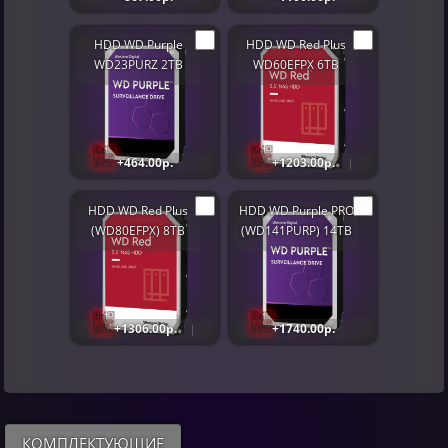
HDD WD Purple
HDD WD Red Plus
WD23PURZ 2TB
WD60EFPX 6TB
+464.00р.
+1203.00р.
HDD WD Red Plus
HDD WD Purple PRO
(WD80EFPX) 8TB
(WD141PURP) 14TB
+1306.00р.
+1740.00р.
КОМПЛЕКТУЮЩИЕ