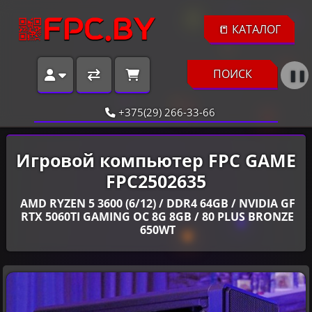
📒 КАТАЛОГ
ПОИСК
❚❚
+375(29) 266-33-66
Игровой компьютер FPC GAME
FPC2502635
AMD RYZEN 5 3600 (6/12) / DDR4 64GB / NVIDIA GF
RTX 5060TI GAMING OC 8G 8GB / 80 PLUS BRONZE
650WT