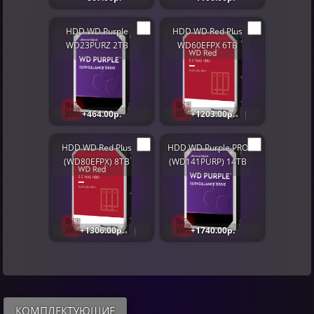
HDD WD Purple
HDD WD Red Plus
WD23PURZ 2TB
WD60EFPX 6TB
+464.00р.
+1203.00р.
HDD WD Red Plus
HDD WD Purple PRO
(WD80EFPX) 8TB
(WD141PURP) 14TB
+1306.00р.
+1740.00р.
КОМПЛЕКТУЮЩИЕ