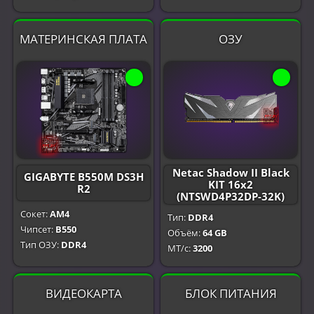
МАТЕРИНСКАЯ ПЛАТА
ОЗУ
Netac Shadow II Black
GIGABYTE B550M DS3H
KIT 16x2
R2
(NTSWD4P32DP-32K)
Сокет:
AM4
Тип:
DDR4
Чипсет:
B550
Объём:
64 GB
Тип ОЗУ:
DDR4
МТ/с:
3200
ВИДЕОКАРТА
БЛОК ПИТАНИЯ