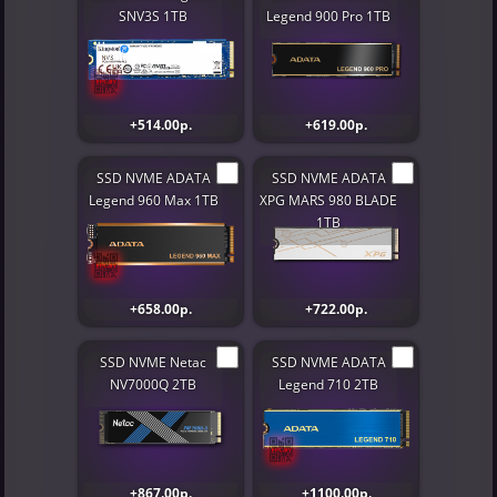
SNV3S 1TB
Legend 900 Pro 1TB
+514.00р.
+619.00р.
SSD NVME ADATA
SSD NVME ADATA
Legend 960 Max 1TB
XPG MARS 980 BLADE
1TB
+658.00р.
+722.00р.
SSD NVME Netac
SSD NVME ADATA
NV7000Q 2TB
Legend 710 2TB
+867.00р.
+1100.00р.