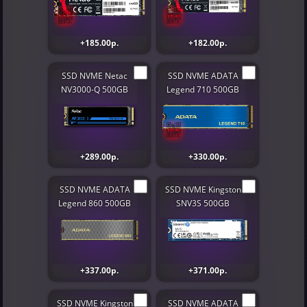
+185.00р.
+182.00р.
SSD NVME Netac
SSD NVME ADATA
NV3000-Q 500GB
Legend 710 500GB
+289.00р.
+330.00р.
SSD NVME ADATA
SSD NVME Kingston
Legend 860 500GB
SNV3S 500GB
+337.00р.
+371.00р.
SSD NVME Kingston
SSD NVME ADATA