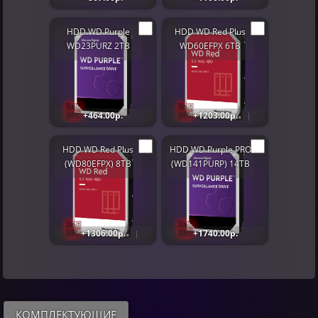
HDD WD Purple
HDD WD Red Plus
WD23PURZ 2TB
WD60EFPX 6TB
+464.00р.
+1203.00р.
HDD WD Red Plus
HDD WD Purple PRO
(WD80EFPX) 8TB
(WD141PURP) 14TB
+1306.00р.
+1740.00р.
КОМПЛЕКТУЮЩИЕ