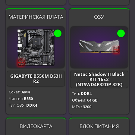
МАТЕРИНСКАЯ ПЛАТА
ОЗУ
Netac Shadow II Black
GIGABYTE B550M DS3H
KIT 16x2
R2
(NTSWD4P32DP-32K)
Сокет:
AM4
Тип:
DDR4
Чипсет:
B550
Объём:
64 GB
Тип ОЗУ:
DDR4
МТ/с:
3200
ВИДЕОКАРТА
БЛОК ПИТАНИЯ