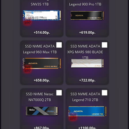
SNV3S 1TB
Legend 900 Pro 1TB
+514.00р.
+619.00р.
SSD NVME ADATA
SSD NVME ADATA
Legend 960 Max 1TB
XPG MARS 980 BLADE
1TB
+658.00р.
+722.00р.
SSD NVME Netac
SSD NVME ADATA
NV7000Q 2TB
Legend 710 2TB
+867.00р.
+1100.00р.