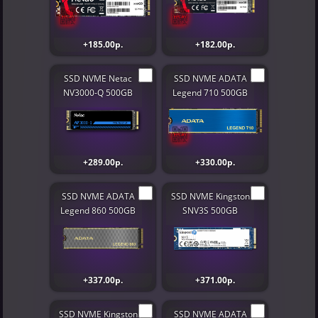
+185.00р.
+182.00р.
SSD NVME Netac
SSD NVME ADATA
NV3000-Q 500GB
Legend 710 500GB
+289.00р.
+330.00р.
SSD NVME ADATA
SSD NVME Kingston
Legend 860 500GB
SNV3S 500GB
+337.00р.
+371.00р.
SSD NVME Kingston
SSD NVME ADATA