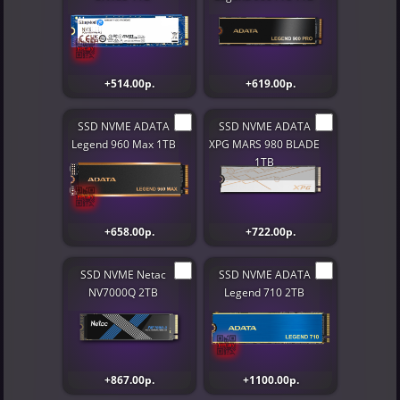
+514.00р.
+619.00р.
SSD NVME ADATA
SSD NVME ADATA
Legend 960 Max 1TB
XPG MARS 980 BLADE
1TB
+658.00р.
+722.00р.
SSD NVME Netac
SSD NVME ADATA
NV7000Q 2TB
Legend 710 2TB
+867.00р.
+1100.00р.