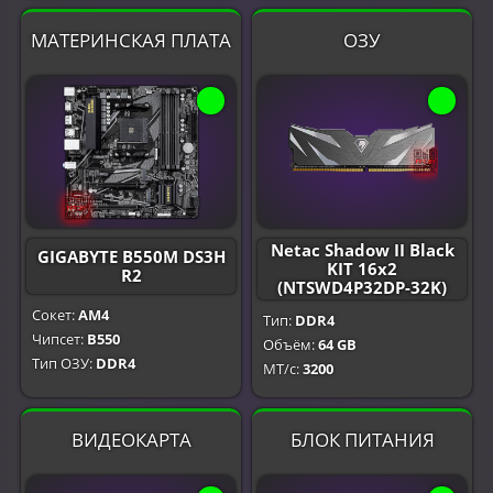
МАТЕРИНСКАЯ ПЛАТА
ОЗУ
Netac Shadow II Black
GIGABYTE B550M DS3H
KIT 16x2
R2
(NTSWD4P32DP-32K)
Сокет:
AM4
Тип:
DDR4
Чипсет:
B550
Объём:
64 GB
Тип ОЗУ:
DDR4
МТ/с:
3200
ВИДЕОКАРТА
БЛОК ПИТАНИЯ