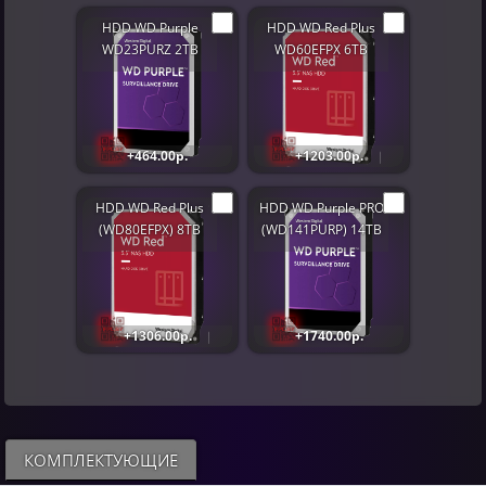
HDD WD Purple
HDD WD Red Plus
WD23PURZ 2TB
WD60EFPX 6TB
+464.00р.
+1203.00р.
HDD WD Red Plus
HDD WD Purple PRO
(WD80EFPX) 8TB
(WD141PURP) 14TB
+1306.00р.
+1740.00р.
КОМПЛЕКТУЮЩИЕ