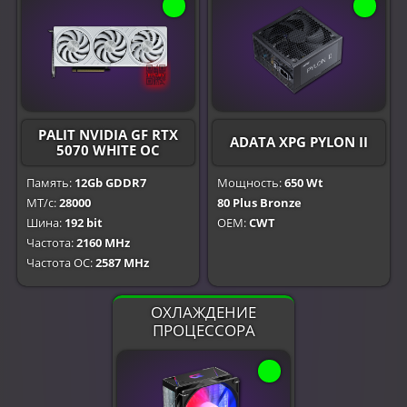
PALIT NVIDIA GF RTX
ADATA XPG PYLON II
5070 WHITE OC
Память:
12Gb GDDR7
Мощность:
650 Wt
МТ/с:
28000
80 Plus Bronze
Шина:
192 bit
OEM:
CWT
Частота:
2160 MHz
Частота OC:
2587 MHz
ОХЛАЖДЕНИЕ
ПРОЦЕССОРА