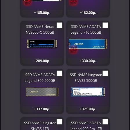
+185.00р.
+182.00р.
SSD NVME Netac
SSD NVME ADATA
NV3000-Q 500GB
Legend 710 500GB
+289.00р.
+330.00р.
SSD NVME ADATA
SSD NVME Kingston
Legend 860 500GB
SNV3S 500GB
+337.00р.
+371.00р.
SSD NVME Kingston
SSD NVME ADATA
SNV3S 1TB
Legend 900 Pro 1TB