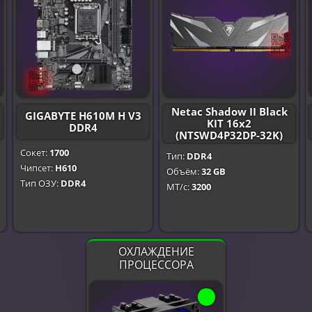
Netac Shadow II Black
GIGABYTE H610M H V3
KIT 16x2
DDR4
(NTSWD4P32DP-32K)
Сокет:
1700
Тип:
DDR4
Чипсет:
H610
Объём:
32 GB
Тип ОЗУ:
DDR4
МТ/с:
3200
ОХЛАЖДЕНИЕ
ПРОЦЕССОРА