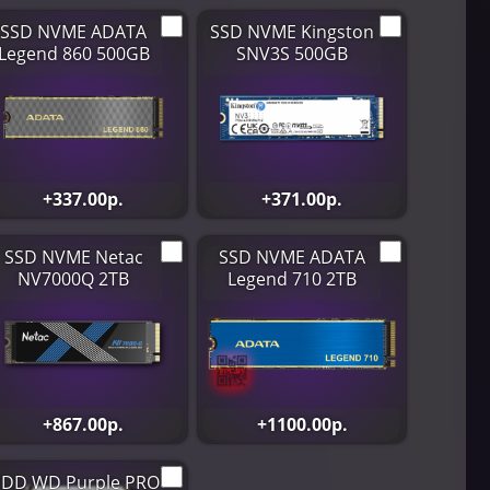
SSD NVME ADATA
SSD NVME Kingston
Legend 860 500GB
SNV3S 500GB
+337.00р.
+371.00р.
SSD NVME Netac
SSD NVME ADATA
NV7000Q 2TB
Legend 710 2TB
+867.00р.
+1100.00р.
DD WD Purple PRO