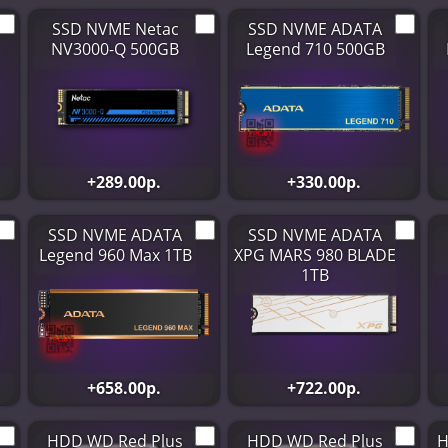
SSD NVME Netac
SSD NVME ADATA
NV3000-Q 500GB
Legend 710 500GB
+289.00р.
+330.00р.
SSD NVME ADATA
SSD NVME ADATA
Legend 960 Max 1TB
XPG MARS 980 BLADE
1TB
+658.00р.
+722.00р.
HDD WD Red Plus
HDD WD Red Plus
H