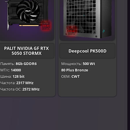
PALIT NVIDIA GF RTX
Deepcool PK500D
5050 STORMX
Память:
8Gb GDDR6
Мощность:
500 Wt
МТ/с:
14000
80 Plus Bronze
Шина:
128 bit
OEM:
CWT
Частота:
2317 MHz
Частота OC:
2572 MHz