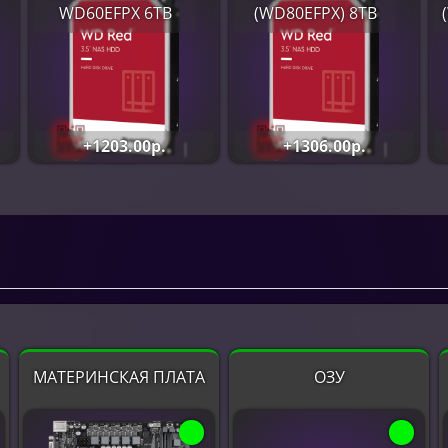
WD60EFPX 6TB
(WD80EFPX) 8TB
+1203.00р.
+1306.00р.
МАТЕРИНСКАЯ ПЛАТА
ОЗУ