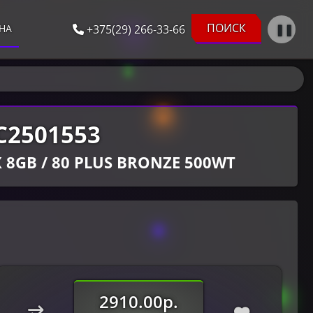
ПОИСК
+375(29) 266-33-66
❚❚
НА
C2501553
MX 8GB / 80 PLUS BRONZE 500WT
2910.00р.