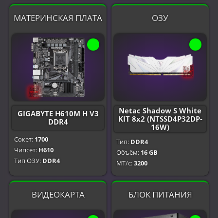
МАТЕРИНСКАЯ ПЛАТА
ОЗУ
Netac Shadow S White
GIGABYTE H610M H V3
KIT 8x2 (NTSSD4P32DP-
DDR4
16W)
Сокет:
1700
Тип:
DDR4
Чипсет:
H610
Объём:
16 GB
Тип ОЗУ:
DDR4
МТ/с:
3200
ВИДЕОКАРТА
БЛОК ПИТАНИЯ