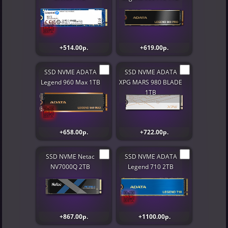
+514.00р.
+619.00р.
SSD NVME ADATA
SSD NVME ADATA
Legend 960 Max 1TB
XPG MARS 980 BLADE
1TB
+658.00р.
+722.00р.
SSD NVME Netac
SSD NVME ADATA
NV7000Q 2TB
Legend 710 2TB
+867.00р.
+1100.00р.