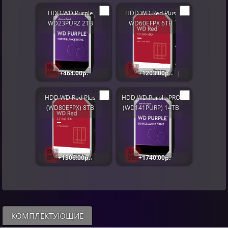
HDD WD Purple
HDD WD Red Plus
WD23PURZ 2TB
WD60EFPX 6TB
+464.00р.
+1203.00р.
HDD WD Red Plus
HDD WD Purple PRO
(WD80EFPX) 8TB
(WD141PURP) 14TB
+1306.00р.
+1740.00р.
КОМПЛЕКТУЮЩИЕ