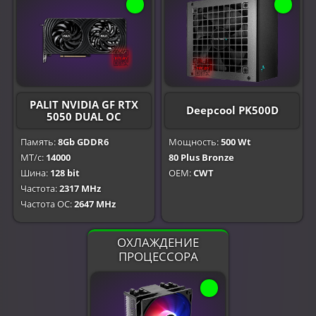
PALIT NVIDIA GF RTX
Deepcool PK500D
5050 DUAL OC
Память:
8Gb GDDR6
Мощность:
500 Wt
МТ/с:
14000
80 Plus Bronze
Шина:
128 bit
OEM:
CWT
Частота:
2317 MHz
Частота OC:
2647 MHz
ОХЛАЖДЕНИЕ
ПРОЦЕССОРА