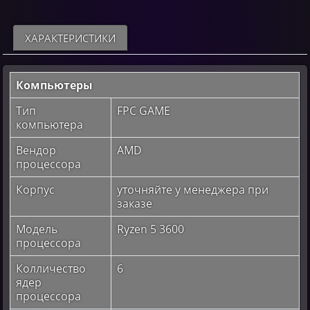
ХАРАКТЕРИСТИКИ
Компьютеры
Тип
FPC GAME
компьютера
Вендор
AMD
процессора
Корпус
уточняйте у менеджера при
заказе
Модель
Ryzen 5 3600
процессора
Колличество
6
ядер
процессора