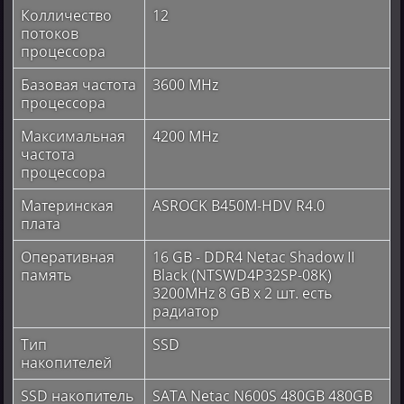
Колличество
12
потоков
процессора
Базовая частота
3600 MHz
процессора
Максимальная
4200 MHz
частота
процессора
Материнская
ASROCK B450M-HDV R4.0
плата
Оперативная
16 GB - DDR4 Netac Shadow II
память
Black (NTSWD4P32SP-08K)
3200MHz 8 GB x 2 шт. есть
радиатор
Тип
SSD
накопителей
SSD накопитель
SATA Netac N600S 480GB 480GB