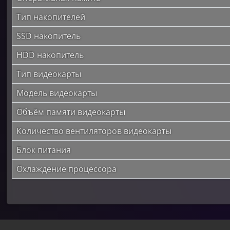
Тип накопителей
SSD накопитель
HDD накопитель
Тип видеокарты
Модель видеокарты
Объём памяти видеокарты
Количество вентиляторов видеокарты
Блок питания
Охлаждение процессора