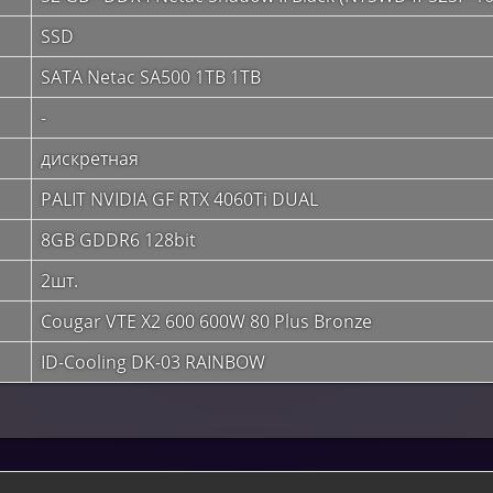
SSD
SATA Netac SA500 1TB 1TB
-
дискретная
PALIT NVIDIA GF RTX 4060Ti DUAL
8GB GDDR6 128bit
2шт.
Cougar VTE X2 600 600W 80 Plus Bronze
ID-Cooling DK-03 RAINBOW