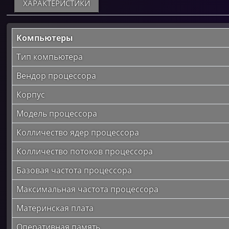
ХАРАКТЕРИСТИКИ
Компьютеры
Тип компьютера
Вендор процессора
Корпус
Модель процессора
Колличество ядер процессора
Колличество потоков процессора
Базовая частота процессора
Максимальная частота процессора
Материнская плата
Оперативная память