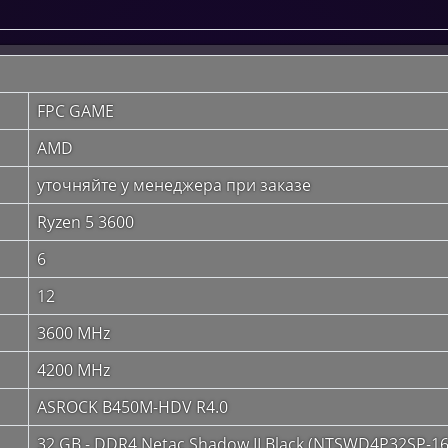
FPC GAME
AMD
уточняйте у менеджера при заказе
Ryzen 5 3600
6
12
3600 MHz
4200 MHz
ASROCK B450M-HDV R4.0
32 GB - DDR4 Netac Shadow II Black (NTSWD4P32SP-16