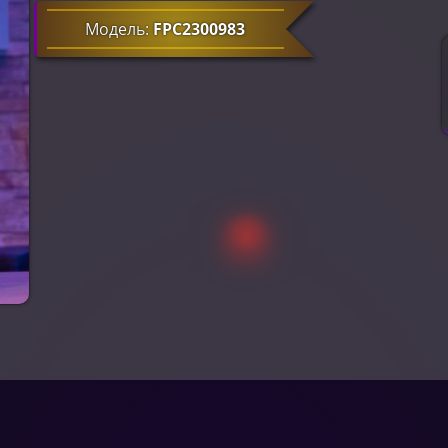
Модель:
FPC2300983