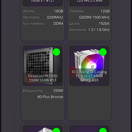
16GB x 1 #121
12G rev.2.0 #46
Объём:
16GB
Память:
12GB
Частота:
3200MHz
GDDR6 1500 MHz
Тип памяти:
DDR4
Шина:
192bit
Частота:
1.3 / 1.8 GHz
ID-Cooling ID-Cooling
Deepcool PK550D
SE-214-XT ARGB
550W 550W #53
WHITE #28
Мощность:
550W
80 Plus Bronze