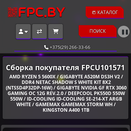
📒 КАТАЛОГ
ПОИСК
❚❚
+375(29) 266-33-66
Сборка покупателя FPCU101571
AMD RYZEN 5 5600X / GIGABYTE A520M DS3H V2 /
DDR4 NETAC SHADOW S WHITE KIT 8X2
(NTSSD4P32DP-16W) / GIGABYTE NVIDIA GF RTX 3060
GAMING OC 12G REV.2.0 / DEEPCOOL PK550D 550W
550W / ID-COOLING ID-COOLING SE-214-XT ARGB
WHITE / GAMEMAX GAMEMAX STORM WH /
KINGSTON A400 1TB