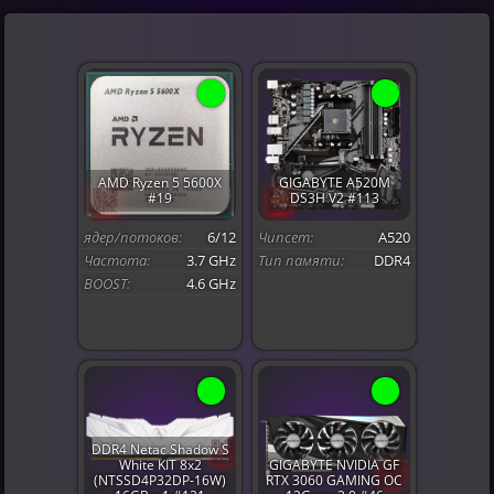
AMD Ryzen 5 5600X
GIGABYTE A520M
#19
DS3H V2 #113
ядер/потоков:
6/12
Чипсет:
A520
Частота:
3.7 GHz
Тип памяти:
DDR4
BOOST:
4.6 GHz
DDR4 Netac Shadow S
White KIT 8x2
GIGABYTE NVIDIA GF
(NTSSD4P32DP-16W)
RTX 3060 GAMING OC