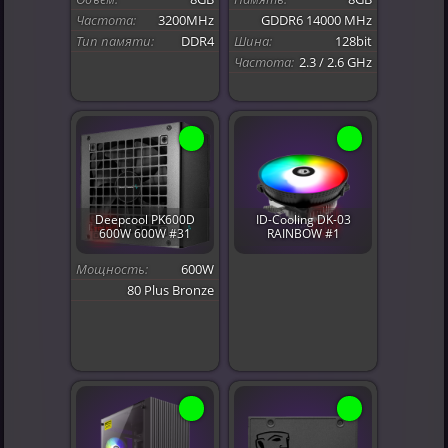
Частота:
3200MHz
GDDR6 14000 MHz
Тип памяти:
DDR4
Шина:
128bit
Частота:
2.3 / 2.6 GHz
Deepcool PK600D
ID-Cooling DK-03
600W 600W #31
RAINBOW #1
Мощность:
600W
80 Plus Bronze