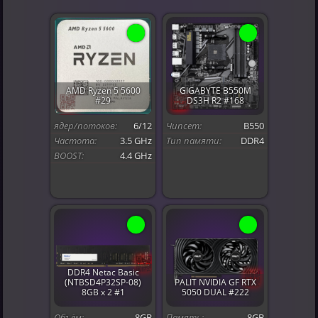
AMD Ryzen 5 5600
GIGABYTE B550M
#29
DS3H R2 #168
ядер/потоков:
6/12
Чипсет:
B550
Частота:
3.5 GHz
Тип памяти:
DDR4
BOOST:
4.4 GHz
DDR4 Netac Basic
(NTBSD4P32SP-08)
PALIT NVIDIA GF RTX
8GB x 2 #1
5050 DUAL #222
Объём:
8GB
Память:
8GB