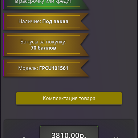
в рассрочку или кредит
Наличие:
Под заказ
Бонусы за покупку:
70 баллов
Модель:
FPCU101561
Комплектация товара
3810.00р.