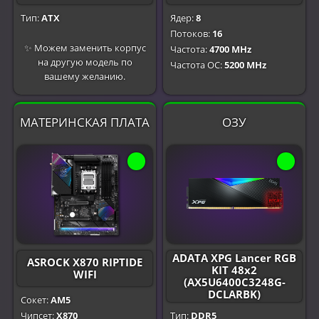
Тип:
ATX
Ядер:
8
Потоков:
16
✨ Можем заменить корпус
Частота:
4700 MHz
на другую модель по
Частота OC:
5200 MHz
вашему желанию.
МАТЕРИНСКАЯ ПЛАТА
ОЗУ
ADATA XPG Lancer RGB
ASROCK X870 RIPTIDE
KIT 48x2
WIFI
(AX5U6400C3248G-
DCLARBK)
Сокет:
AM5
Чипсет:
X870
Тип:
DDR5