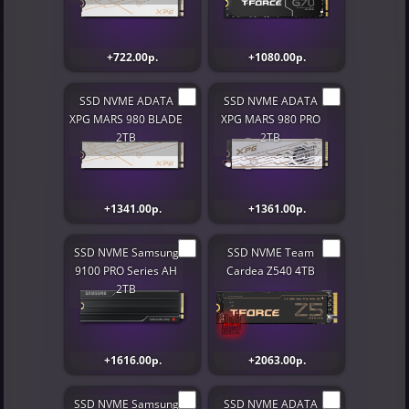
+722.00р.
+1080.00р.
SSD NVME ADATA
SSD NVME ADATA
XPG MARS 980 BLADE
XPG MARS 980 PRO
2TB
2TB
+1341.00р.
+1361.00р.
SSD NVME Samsung
SSD NVME Team
9100 PRO Series AH
Cardea Z540 4TB
2TB
+1616.00р.
+2063.00р.
SSD NVME Samsung
SSD NVME ADATA