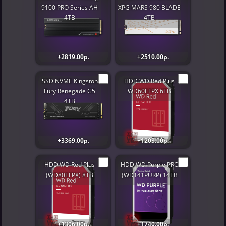
9100 PRO Series AH
XPG MARS 980 BLADE
4TB
4TB
+2819.00р.
+2510.00р.
SSD NVME Kingston
HDD WD Red Plus
Fury Renegade G5
WD60EFPX 6TB
4TB
+3369.00р.
+1203.00р.
HDD WD Red Plus
HDD WD Purple PRO
(WD80EFPX) 8TB
(WD141PURP) 14TB
+1306.00р.
+1740.00р.