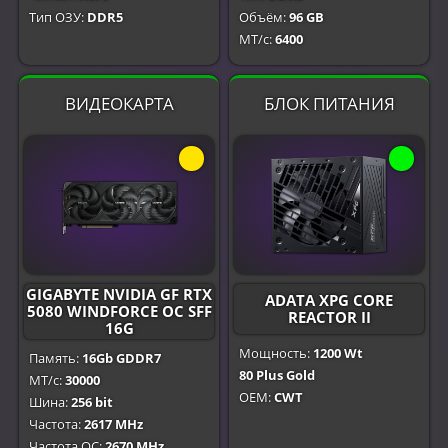
Тип ОЗУ:
DDR5
Объём:
96 GB
МТ/с:
6400
ВИДЕОКАРТА
БЛОК ПИТАНИЯ
GIGABYTE NVIDIA GF RTX
ADATA XPG CORE
5080 WINDFORCE OC SFF
REACTOR II
16G
Мощность:
1200 Wt
Память:
16Gb GDDR7
80 Plus Gold
МТ/с:
30000
OEM:
CWT
Шина:
256 bit
Частота:
2617 MHz
Частота OC:
2670 MHz