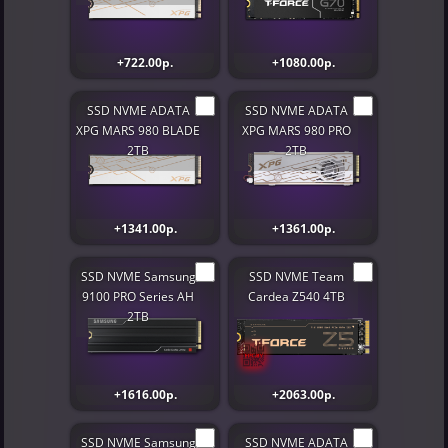
+722.00р.
+1080.00р.
SSD NVME ADATA
SSD NVME ADATA
XPG MARS 980 BLADE
XPG MARS 980 PRO
2TB
2TB
+1341.00р.
+1361.00р.
SSD NVME Samsung
SSD NVME Team
9100 PRO Series AH
Cardea Z540 4TB
2TB
+1616.00р.
+2063.00р.
SSD NVME Samsung
SSD NVME ADATA