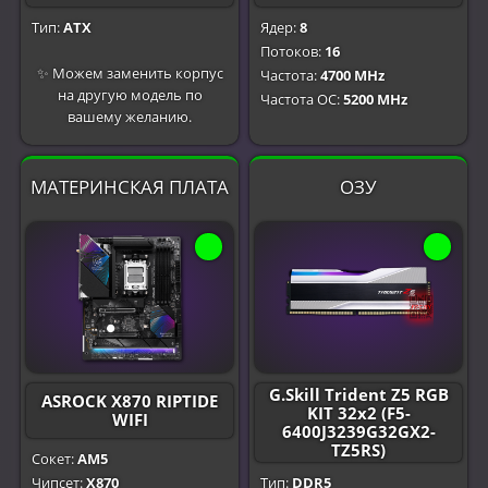
Тип:
ATX
Ядер:
8
Потоков:
16
✨ Можем заменить корпус
Частота:
4700 MHz
на другую модель по
Частота OC:
5200 MHz
вашему желанию.
МАТЕРИНСКАЯ ПЛАТА
ОЗУ
G.Skill Trident Z5 RGB
ASROCK X870 RIPTIDE
KIT 32x2 (F5-
WIFI
6400J3239G32GX2-
TZ5RS)
Сокет:
AM5
Чипсет:
X870
Тип:
DDR5