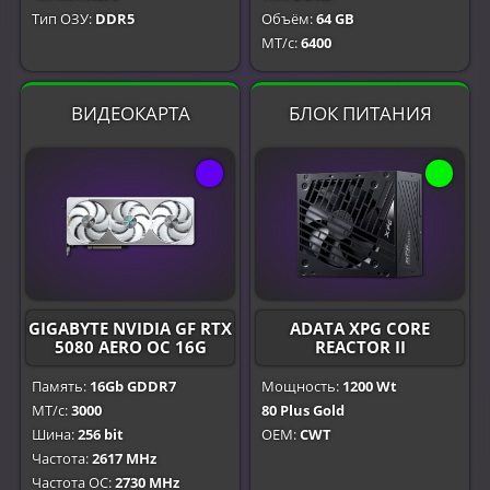
Тип ОЗУ:
DDR5
Объём:
64 GB
МТ/с:
6400
ВИДЕОКАРТА
БЛОК ПИТАНИЯ
GIGABYTE NVIDIA GF RTX
ADATA XPG CORE
5080 AERO OC 16G
REACTOR II
Память:
16Gb GDDR7
Мощность:
1200 Wt
МТ/с:
3000
80 Plus Gold
Шина:
256 bit
OEM:
CWT
Частота:
2617 MHz
Частота OC:
2730 MHz