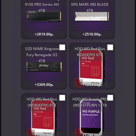
9100 PRO Series AH
XPG MARS 980 BLADE
4TB
4TB
+2819.00р.
+2510.00р.
SSD NVME Kingston
HDD WD Red Plus
Fury Renegade G5
WD60EFPX 6TB
4TB
+3369.00р.
+1203.00р.
HDD WD Red Plus
HDD WD Purple PRO
(WD80EFPX) 8TB
(WD141PURP) 14TB
+1306.00р.
+1740.00р.