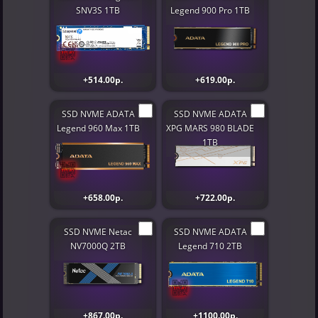
SNV3S 1TB
Legend 900 Pro 1TB
+514.00р.
+619.00р.
SSD NVME ADATA
SSD NVME ADATA
Legend 960 Max 1TB
XPG MARS 980 BLADE
1TB
+658.00р.
+722.00р.
SSD NVME Netac
SSD NVME ADATA
NV7000Q 2TB
Legend 710 2TB
+867.00р.
+1100.00р.