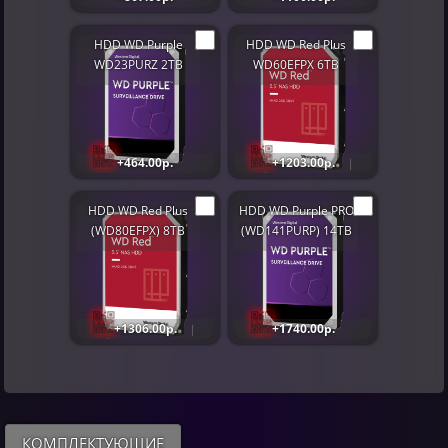
HDD WD Purple
HDD WD Red Plus
WD23PURZ 2TB
WD60EFPX 6TB
+464.00р.
+1203.00р.
HDD WD Red Plus
HDD WD Purple PRO
(WD80EFPX) 8TB
(WD141PURP) 14TB
+1306.00р.
+1740.00р.
КОМПЛЕКТУЮЩИЕ