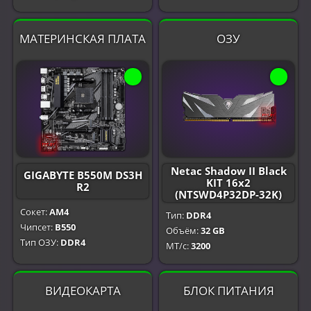
МАТЕРИНСКАЯ ПЛАТА
ОЗУ
Netac Shadow II Black
GIGABYTE B550M DS3H
KIT 16x2
R2
(NTSWD4P32DP-32K)
Сокет:
AM4
Тип:
DDR4
Чипсет:
B550
Объём:
32 GB
Тип ОЗУ:
DDR4
МТ/с:
3200
ВИДЕОКАРТА
БЛОК ПИТАНИЯ