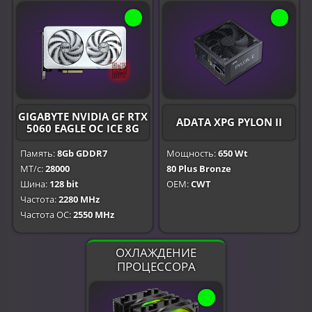
GIGABYTE NVIDIA GF RTX
ADATA XPG PYLON II
5060 EAGLE OC ICE 8G
Память:
8Gb GDDR7
Мощность:
650 Wt
МТ/с:
28000
80 Plus Bronze
Шина:
128 bit
OEM:
CWT
Частота:
2280 MHz
Частота OC:
2550 MHz
ОХЛАЖДЕНИЕ
ПРОЦЕССОРА