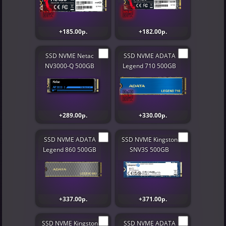
+185.00р.
+182.00р.
SSD NVME Netac
SSD NVME ADATA
NV3000-Q 500GB
Legend 710 500GB
+289.00р.
+330.00р.
SSD NVME ADATA
SSD NVME Kingston
Legend 860 500GB
SNV3S 500GB
+337.00р.
+371.00р.
SSD NVME Kingston
SSD NVME ADATA