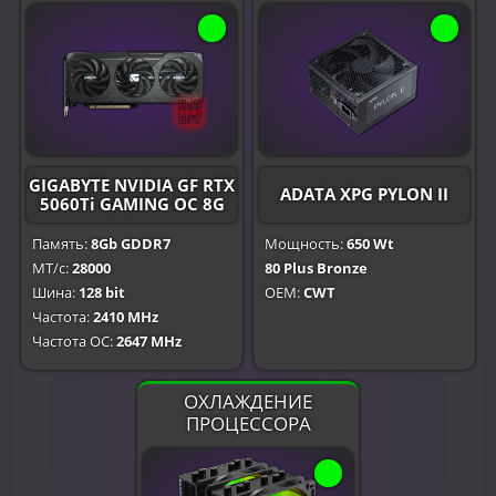
GIGABYTE NVIDIA GF RTX
ADATA XPG PYLON II
5060Ti GAMING OC 8G
Память:
8Gb GDDR7
Мощность:
650 Wt
МТ/с:
28000
80 Plus Bronze
Шина:
128 bit
OEM:
CWT
Частота:
2410 MHz
Частота OC:
2647 MHz
ОХЛАЖДЕНИЕ
ПРОЦЕССОРА