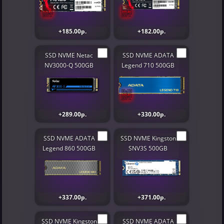
+185.00р.
+182.00р.
SSD NVME Netac
SSD NVME ADATA
NV3000-Q 500GB
Legend 710 500GB
+289.00р.
+330.00р.
SSD NVME ADATA
SSD NVME Kingston
Legend 860 500GB
SNV3S 500GB
+337.00р.
+371.00р.
SSD NVME Kingston
SSD NVME ADATA