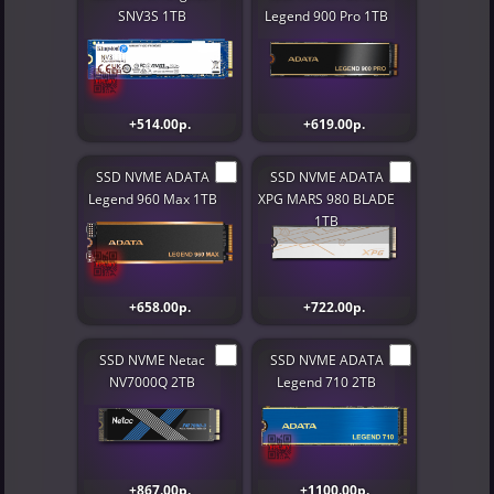
SNV3S 1TB
Legend 900 Pro 1TB
+514.00р.
+619.00р.
SSD NVME ADATA
SSD NVME ADATA
Legend 960 Max 1TB
XPG MARS 980 BLADE
1TB
+658.00р.
+722.00р.
SSD NVME Netac
SSD NVME ADATA
NV7000Q 2TB
Legend 710 2TB
+867.00р.
+1100.00р.