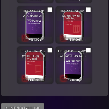
HDD WD Purple
HDD WD Red Plus
WD23PURZ 2TB
WD60EFPX 6TB
+464.00р.
+1186.00р.
HDD WD Red Plus
HDD WD Purple PRO
(WD80EFPX) 8TB
(WD141PURP) 14TB
+1306.00р.
+1736.00р.
КОМПЛЕКТУЮЩИЕ