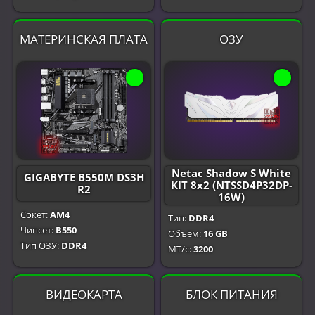
МАТЕРИНСКАЯ ПЛАТА
ОЗУ
Netac Shadow S White
GIGABYTE B550M DS3H
KIT 8x2 (NTSSD4P32DP-
R2
16W)
Сокет:
AM4
Тип:
DDR4
Чипсет:
B550
Объём:
16 GB
Тип ОЗУ:
DDR4
МТ/с:
3200
ВИДЕОКАРТА
БЛОК ПИТАНИЯ