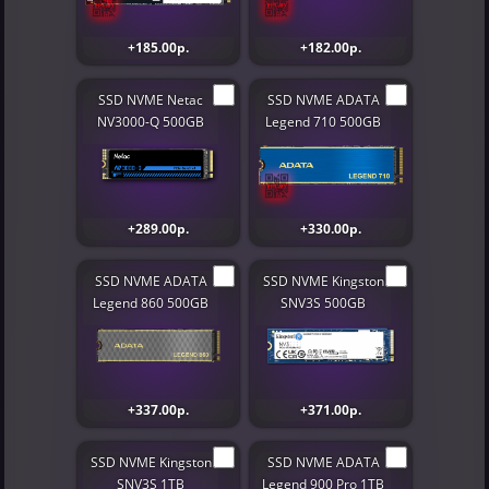
+185.00р.
+182.00р.
SSD NVME Netac
SSD NVME ADATA
NV3000-Q 500GB
Legend 710 500GB
+289.00р.
+330.00р.
SSD NVME ADATA
SSD NVME Kingston
Legend 860 500GB
SNV3S 500GB
+337.00р.
+371.00р.
SSD NVME Kingston
SSD NVME ADATA
SNV3S 1TB
Legend 900 Pro 1TB