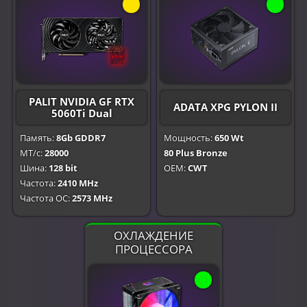
PALIT NVIDIA GF RTX
ADATA XPG PYLON II
5060Ti Dual
Память:
8Gb GDDR7
Мощность:
650 Wt
МТ/с:
28000
80 Plus Bronze
Шина:
128 bit
OEM:
CWT
Частота:
2410 MHz
Частота OC:
2573 MHz
ОХЛАЖДЕНИЕ
ПРОЦЕССОРА