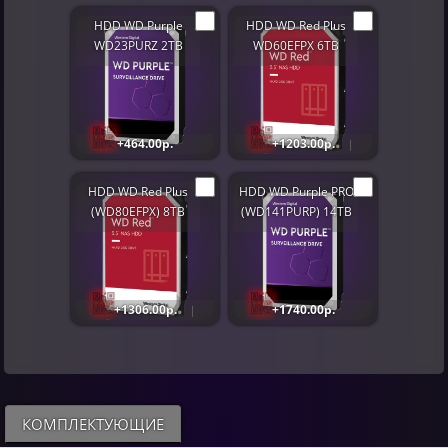
HDD WD Purple
HDD WD Red Plus
WD23PURZ 2TB
WD60EFPX 6TB
+464.00р.
+1203.00р.
HDD WD Red Plus
HDD WD Purple PRO
(WD80EFPX) 8TB
(WD141PURP) 14TB
+1306.00р.
+1740.00р.
КОМПЛЕКТУЮЩИЕ