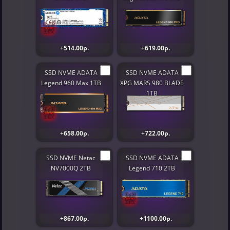
+514.00р.
+619.00р.
SSD NVME ADATA
SSD NVME ADATA
Legend 960 Max 1TB
XPG MARS 980 BLADE
1TB
+658.00р.
+722.00р.
SSD NVME Netac
SSD NVME ADATA
NV7000Q 2TB
Legend 710 2TB
+867.00р.
+1100.00р.