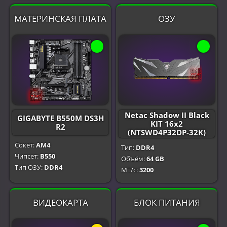
МАТЕРИНСКАЯ ПЛАТА
ОЗУ
Netac Shadow II Black
GIGABYTE B550M DS3H
KIT 16x2
R2
(NTSWD4P32DP-32K)
Сокет:
AM4
Тип:
DDR4
Чипсет:
B550
Объём:
64 GB
Тип ОЗУ:
DDR4
МТ/с:
3200
ВИДЕОКАРТА
БЛОК ПИТАНИЯ