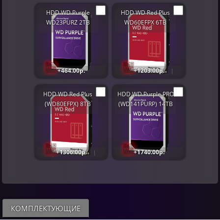
HDD WD Purple
HDD WD Red Plus
WD23PURZ 2TB
WD60EFPX 6TB
+464.00р.
+1203.00р.
HDD WD Red Plus
HDD WD Purple PRO
(WD80EFPX) 8TB
(WD141PURP) 14TB
+1306.00р.
+1740.00р.
КОМПЛЕКТУЮЩИЕ