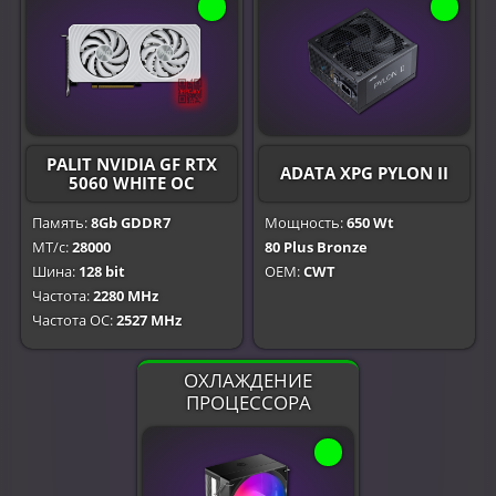
PALIT NVIDIA GF RTX
ADATA XPG PYLON II
5060 WHITE OC
Память:
8Gb GDDR7
Мощность:
650 Wt
МТ/с:
28000
80 Plus Bronze
Шина:
128 bit
OEM:
CWT
Частота:
2280 MHz
Частота OC:
2527 MHz
ОХЛАЖДЕНИЕ
ПРОЦЕССОРА