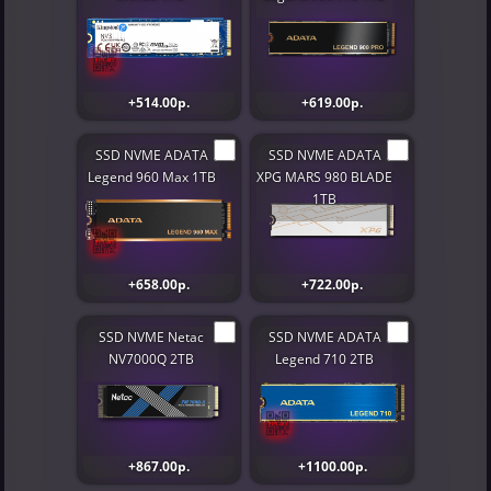
+514.00р.
+619.00р.
SSD NVME ADATA
SSD NVME ADATA
Legend 960 Max 1TB
XPG MARS 980 BLADE
1TB
+658.00р.
+722.00р.
SSD NVME Netac
SSD NVME ADATA
NV7000Q 2TB
Legend 710 2TB
+867.00р.
+1100.00р.