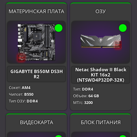
МАТЕРИНСКАЯ ПЛАТА
ОЗУ
Netac Shadow II Black
GIGABYTE B550M DS3H
KIT 16x2
R2
(NTSWD4P32DP-32K)
Сокет:
AM4
Тип:
DDR4
Чипсет:
B550
Объём:
64 GB
Тип ОЗУ:
DDR4
МТ/с:
3200
ВИДЕОКАРТА
БЛОК ПИТАНИЯ