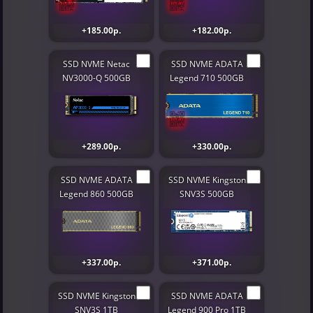
+185.00р.
+182.00р.
SSD NVME Netac
SSD NVME ADATA
NV3000-Q 500GB
Legend 710 500GB
+289.00р.
+330.00р.
SSD NVME ADATA
SSD NVME Kingston
Legend 860 500GB
SNV3S 500GB
+337.00р.
+371.00р.
SSD NVME Kingston
SSD NVME ADATA
SNV3S 1TB
Legend 900 Pro 1TB