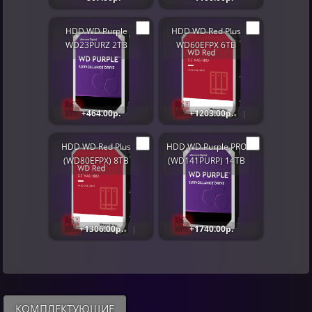
HDD WD Purple
HDD WD Red Plus
WD23PURZ 2TB
WD60EFPX 6TB
+464.00р.
+1203.00р.
HDD WD Red Plus
HDD WD Purple PRO
(WD80EFPX) 8TB
(WD141PURP) 14TB
+1306.00р.
+1740.00р.
КОМПЛЕКТУЮЩИЕ