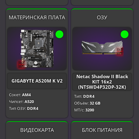
МАТЕРИНСКАЯ ПЛАТА
ОЗУ
Netac Shadow II Black
GIGABYTE A520M K V2
KIT 16x2
(NTSWD4P32DP-32K)
Сокет:
AM4
Тип:
DDR4
Чипсет:
A520
Объём:
32 GB
Тип ОЗУ:
DDR4
МТ/с:
3200
ВИДЕОКАРТА
БЛОК ПИТАНИЯ