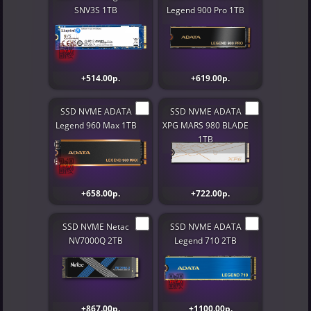
SNV3S 1TB
Legend 900 Pro 1TB
+514.00р.
+619.00р.
SSD NVME ADATA
SSD NVME ADATA
Legend 960 Max 1TB
XPG MARS 980 BLADE
1TB
+658.00р.
+722.00р.
SSD NVME Netac
SSD NVME ADATA
NV7000Q 2TB
Legend 710 2TB
+867.00р.
+1100.00р.