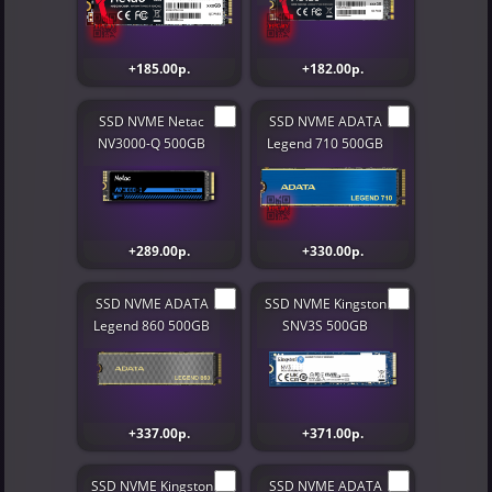
+185.00р.
+182.00р.
SSD NVME Netac
SSD NVME ADATA
NV3000-Q 500GB
Legend 710 500GB
+289.00р.
+330.00р.
SSD NVME ADATA
SSD NVME Kingston
Legend 860 500GB
SNV3S 500GB
+337.00р.
+371.00р.
SSD NVME Kingston
SSD NVME ADATA