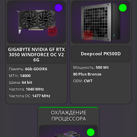
GIGABYTE NVIDIA GF RTX
Deepcool PK500D
3050 WINDFORCE OC V2
6G
Мощность:
500 Wt
Память:
6Gb GDDR6
80 Plus Bronze
МТ/с:
14000
OEM:
CWT
Шина:
64 bit
Частота:
1040 MHz
Частота OC:
1477 MHz
ОХЛАЖДЕНИЕ
ПРОЦЕССОРА