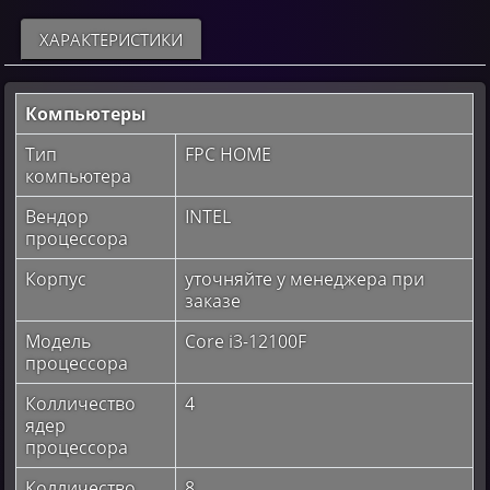
ХАРАКТЕРИСТИКИ
Компьютеры
Тип
FPC HOME
компьютера
Вендор
INTEL
процессора
Корпус
уточняйте у менеджера при
заказе
Модель
Core i3-12100F
процессора
Колличество
4
ядер
процессора
Колличество
8