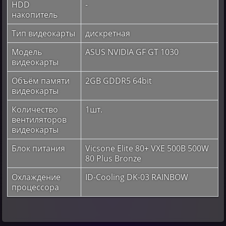
HDD
-
накопитель
Тип видеокарты
дискретная
Модель
ASUS NVIDIA GF GT 1030
видеокарты
Объём памяти
2GB GDDR5 64bit
видеокарты
Количество
1шт.
вентиляторов
видеокарты
Блок питания
Vicsone Elite 80+ VXE 500B 500W
80 Plus Bronze
Охлаждение
ID-Cooling DK-03 RAINBOW
процессора