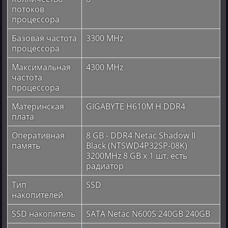
потоков
процессора
Базовая частота
3300 MHz
процессора
Максимальная
4300 MHz
частота
процессора
Материнская
GIGABYTE H610M H DDR4
плата
Оперативная
8 GB - DDR4 Netac Shadow II
память
Black (NTSWD4P32SP-08K)
3200MHz 8 GB x 1 шт. есть
радиатор
Тип
SSD
накопителей
SSD накопитель
SATA Netac N600S 240GB 240GB