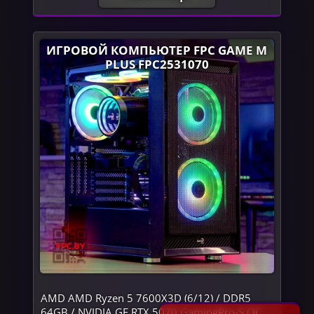
ИГРОВОЙ КОМПЬЮТЕР FPC GAME M
PLUS FPC2531070
AMD AMD Ryzen 5 7600X3D (6/12) / DDR5
64GB / NVIDIA GF RTX 5070 GamingPro-S OC