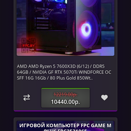
AMD AMD Ryzen 5 7600X3D (6/12) / DDR5
64GB / NVIDIA GF RTX 5070Ti WINDFORCE OC
SFF 16G 16Gb / 80 Plus Gold 850Wt..
12219.00р.
10440.00р.
ИГРОВОЙ КОМПЬЮТЕР FPC GAME M
PLUS FPC2531065