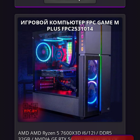
ИГРОВОЙ КОМПЬЮТЕР FPC GAME M
PLUS FPC2531014
AMD AMD Ryzen 5 7600X3D (6/12) / DDR5
32GB / NVIDIA GF RTX 5070Ti WINDFORCE OC