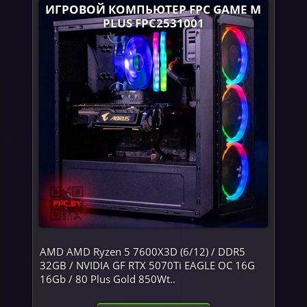
ИГРОВОЙ КОМПЬЮТЕР FPC GAME M
PLUS FPC2531001
AMD AMD Ryzen 5 7600X3D (6/12) / DDR5
32GB / NVIDIA GF RTX 5070Ti EAGLE OC 16G
16Gb / 80 Plus Gold 850Wt..