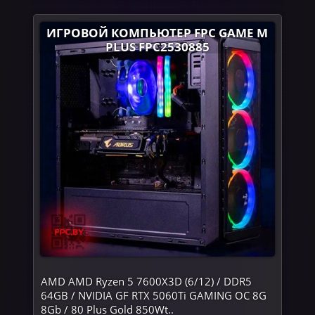
ИГРОВОЙ КОМПЬЮТЕР FPC GAME M
PLUS FPC2530885
AMD AMD Ryzen 5 7600X3D (6/12) / DDR5
64GB / NVIDIA GF RTX 5060Ti GAMING OC 8G
8Gb / 80 Plus Gold 850Wt..