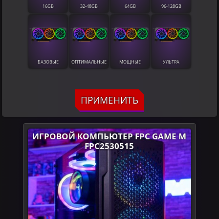
16GB
32-48GB
64GB
96-128GB
БАЗОВЫЕ
ОПТИМАЛЬНЫЕ
МОЩНЫЕ
УЛЬТРА
ПРИМЕНИТЬ
ИГРОВОЙ КОМПЬЮТЕР FPC GAME M
FPC2530515