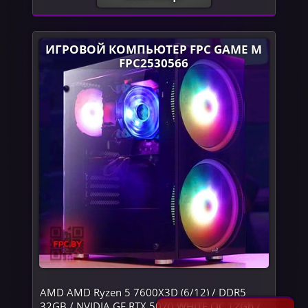
ИГРОВОЙ КОМПЬЮТЕР FPC GAME M
FPC2530566
AMD AMD Ryzen 5 7600X3D (6/12) / DDR5
32GB / NVIDIA GF RTX 5070 WHITE OC 12Gb /