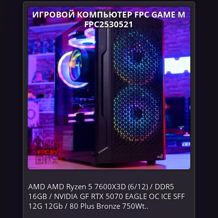
ИГРОВОЙ КОМПЬЮТЕР FPC GAME M
FPC2530521
AMD AMD Ryzen 5 7600X3D (6/12) / DDR5
16GB / NVIDIA GF RTX 5070 EAGLE OC ICE SFF
12G 12Gb / 80 Plus Bronze 750Wt..